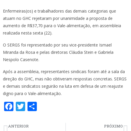
Enfermeiras(os) e trabalhadores das demais categorias que
atuam no GHC rejeitaram por unanimidade a proposta de
aumento de R$37,70 para o Vale-alimentação, em assembleia
realizada nesta sexta (22).
O SERGS foi representado por seu vice-presidente Ismael
Miranda da Rosa e pelas diretoras Cláudia Stein e Gabriela
Nespolo Casenote.
Após a assembleia, representantes sindicais foram até a sala da
direção do GHC, mas não obtiveram respostas concretas. SERGS
e demais sindicatos seguirão na luta em defesa de um reajuste
digno para o Vale-alimentação.
F
T
S
ac
w
h
e
itt
ar
ANTERIOR
PRÓXIMO