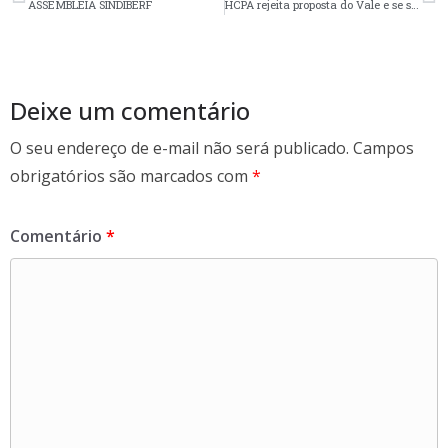
b
er
e
ASSEMBLEIA SINDIBERF
HCPA rejeita proposta do Vale e se soma à GHC na luta por reajuste digno
o
o
k
Deixe um comentário
O seu endereço de e-mail não será publicado.
Campos
obrigatórios são marcados com
*
Comentário
*