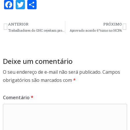
F
T
S
ac
w
h
e
itt
ar
ANTERIOR
PRÓXIMO
b
er
e
Trabalhadores do GHC rejeitam proposta da gestão para o Vale-alimentação
Aprovado acordo 6°turno no HCPA
o
o
k
Deixe um comentário
O seu endereço de e-mail não será publicado.
Campos
obrigatórios são marcados com
*
Comentário
*