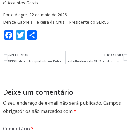
c) Assuntos Gerais.
Porto Alegre, 22 de maio de 2026.
Denize Gabriela Teixeira da Cruz – Presidente do SERGS
F
T
S
ac
w
h
e
itt
ar
ANTERIOR
PRÓXIMO
b
er
e
SERGS defende equidade na Enfermagem em evento do Coren-RS
Trabalhadores do GHC rejeitam proposta da gestão para o Vale-alimentação
o
o
k
Deixe um comentário
O seu endereço de e-mail não será publicado.
Campos
obrigatórios são marcados com
*
Comentário
*