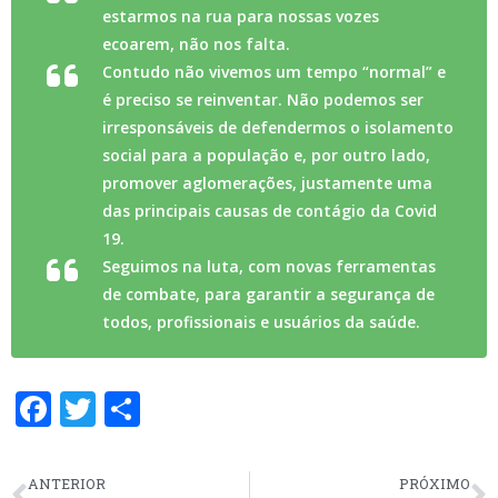
estarmos na rua para nossas vozes
ecoarem, não nos falta.
Contudo não vivemos um tempo “normal” e
é preciso se reinventar. Não podemos ser
irresponsáveis de defendermos o isolamento
social para a população e, por outro lado,
promover aglomerações, justamente uma
das principais causas de contágio da Covid
19.
Seguimos na luta, com novas ferramentas
de combate, para garantir a segurança de
todos, profissionais e usuários da saúde.
F
T
S
ac
w
h
e
itt
ar
ANTERIOR
PRÓXIMO