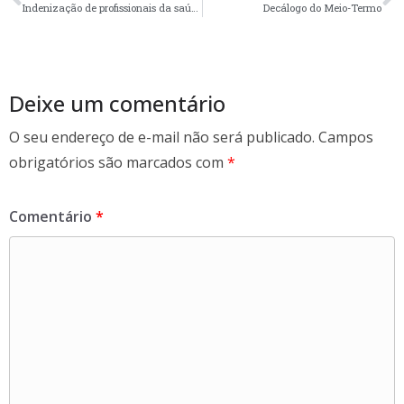
b
er
e
Indenização de profissionais da saúde em debate
Decálogo do Meio-Termo
o
o
k
Deixe um comentário
O seu endereço de e-mail não será publicado.
Campos
obrigatórios são marcados com
*
Comentário
*