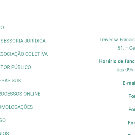
CO
Travessa Francis
SESSORIA JURÍDICA
51. – C
EGOCIAÇÃO COLETIVA
Horário de fun
ETOR PÚBLICO
das 09h 
ESAS SUS
E-mai
ROCESSOS ONLINE
Fo
OMOLOGAÇÕES
Fo
ISO
Fo
NIOS