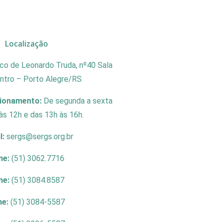
Localização
co de Leonardo Truda, nº40 Sala
entro – Porto Alegre/RS
cionamento:
De segunda a sexta
às 12h e das 13h às 16h.
l:
sergs@sergs.org.br
ne:
(51) 3062.7716
ne:
(51) 3084.8587
ne:
(51) 3084-5587