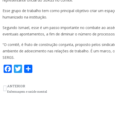
representante oficial do SERGS no comitê.
Esse grupo de trabalho tem como principal objetivo criar um espa
humanizado na instituição.
Segundo Ismael, esse é um passo importante no combate ao assédi
eventuais apontamentos, a fim de diminuir o número de processos 
“O comitê, é fruto de construção conjunta, proposto pelos sindi
ambiente de adoecimento nas relações de trabalho. É um marco, c
SERGS.
F
T
S
ac
w
h
e
itt
ar
ANTERIOR
b
er
e
Enfermagem e saúde mental
o
o