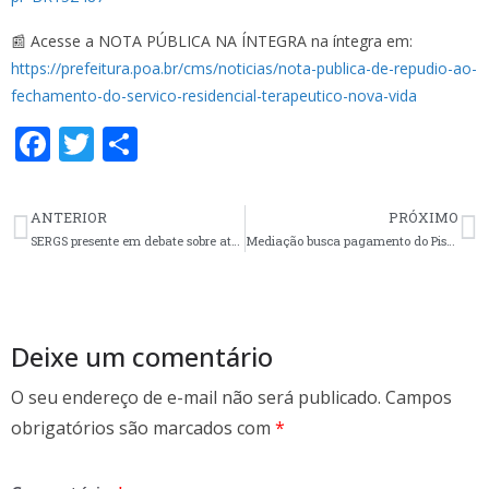
📰 Acesse a NOTA PÚBLICA NA ÍNTEGRA na íntegra em:
https://prefeitura.poa.br/cms/noticias/nota-publica-de-repudio-ao-
fechamento-do-servico-residencial-terapeutico-nova-vida
F
T
S
ac
w
h
e
itt
ar
ANTERIOR
PRÓXIMO
b
er
e
SERGS presente em debate sobre atualização do Código de Ética da Enfermagem
Mediação busca pagamento do Piso e regulação de jornada no Hospital Porto Alegre
o
o
k
Deixe um comentário
O seu endereço de e-mail não será publicado.
Campos
obrigatórios são marcados com
*