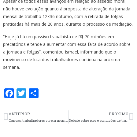
Apesar de todos esses avanços em relação ao assédio moral,
não houve evolução quanto à proposta de alteração da jornada
mensal de trabalho 12×36 noturno, com a retirada de folgas
praticadas há mais de 20 anos, durante o processo de mediação.
“Hoje já há um passivo trabalhista de R$ 70 milhões em
precatórios e tende a aumentar com essa falta de acordo sobre
a jornada e folgas”, comentou Ismael, informando que o
movimento de luta dos trabalhadores continua na próxima
semana.
F
T
S
ac
w
h
e
itt
ar
ANTERIOR
PRÓXIMO
b
er
e
Canoas: trabalhadores vivem momento de incertezas e saúde da população está em risco
Debate sobre piso e condições de trabalho em Passo Fundo
o