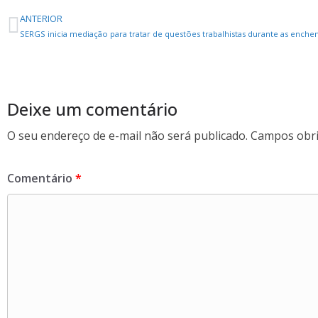
c
w
S
ANTERIOR
e
i
h
SERGS inicia mediação para tratar de questões trabalhistas durante as enche
b
t
a
o
t
r
o
e
e
Deixe um comentário
k
r
O seu endereço de e-mail não será publicado.
Campos obri
Comentário
*