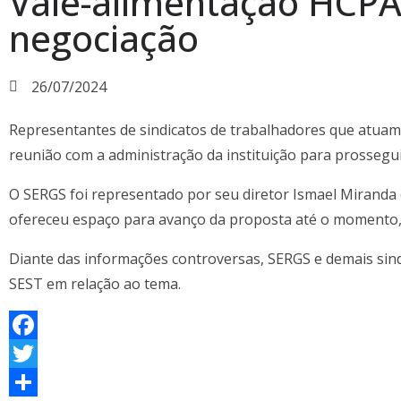
Vale-alimentação HCPA
negociação
26/07/2024
Representantes de sindicatos de trabalhadores que atuam n
reunião com a administração da instituição para prossegui
O SERGS foi representado por seu diretor Ismael Miranda 
ofereceu espaço para avanço da proposta até o momento, d
Diante das informações controversas, SERGS e demais sindi
SEST em relação ao tema.
F
a
T