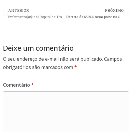
e
itt
ar
ANTERIOR
PRÓXIMO
b
er
e
Enfermeiros(as) do Hospital de Tramandaí têm até dia 24 para aderir à negociação de parcelamento das verbas rescisórias
Diretora do SERGS toma posse no Conselho Gestor do GHC
o
o
k
Deixe um comentário
O seu endereço de e-mail não será publicado.
Campos
obrigatórios são marcados com
*
Comentário
*