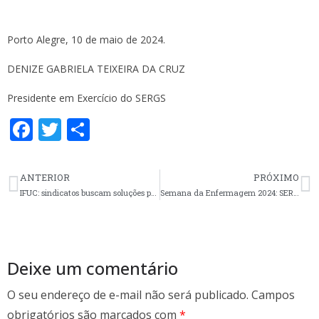
Porto Alegre, 10 de maio de 2024.
DENIZE GABRIELA TEIXEIRA DA CRUZ
Presidente em Exercício do SERGS
F
T
S
ac
w
h
e
itt
ar
ANTERIOR
PRÓXIMO
b
er
e
IFUC: sindicatos buscam soluções para pagamento de rescisões dos trabalhadores demitidos(as)
Semana da Enfermagem 2024: SERGS recebe apoio da FNE e de sindicatos de enfermeiros de todo Brasil
o
o
k
Deixe um comentário
O seu endereço de e-mail não será publicado.
Campos
obrigatórios são marcados com
*