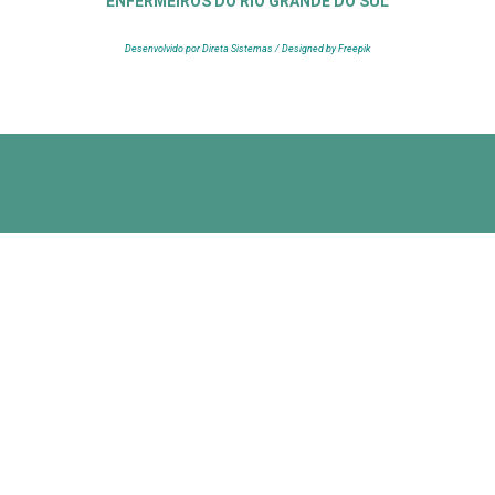
ENFERMEIROS DO RIO GRANDE DO SUL
Desenvolvido por Direta Sistemas /
Designed by Freepik