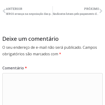
ac
w
h
e
itt
ar
ANTERIOR
PRÓXIMO
b
er
e
SERGS avança na negociação das perdas salariais com Unimed Vale do Caí
Sindicatos lutam pelo pagamento de verbas rescisórias e reaproveitamento de profissionais em Alvorada e Cachoeirinha
o
o
k
Deixe um comentário
O seu endereço de e-mail não será publicado.
Campos
obrigatórios são marcados com
*
Comentário
*