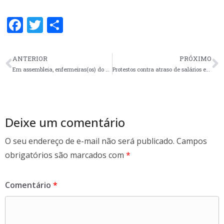
F
T
S
ac
w
h
e
itt
ar
ANTERIOR
PRÓXIMO
b
er
e
Em assembleia, enfermeiras(os) do GHC aprovam reajuste do Vale e prorrogação do Banco de Horas por 60 dias
Protestos contra atraso de salários em Canoas
o
o
k
Deixe um comentário
O seu endereço de e-mail não será publicado.
Campos
obrigatórios são marcados com
*
Comentário
*