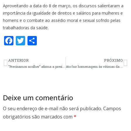
Aproveitando a data do 8 de março, os discursos salientaram a
importância da igualdade de direitos e salários para mulheres e
homens e o combate ao assédio moral e sexual sofrido pelas
trabalhadoras da saúde.
F
T
S
ac
w
h
e
itt
ar
ANTERIOR
PRÓXIMO
b
er
e
“Precisamos acolher” afirma a presidenta do SERGS, em evento do Coren-RS no Dia da Mulher
Ato faz homenagem às vítimas da Covid e entidades pedem políticas públicas para enfrentamento das consequências das pandemia
o
o
k
Deixe um comentário
O seu endereço de e-mail não será publicado.
Campos
obrigatórios são marcados com
*