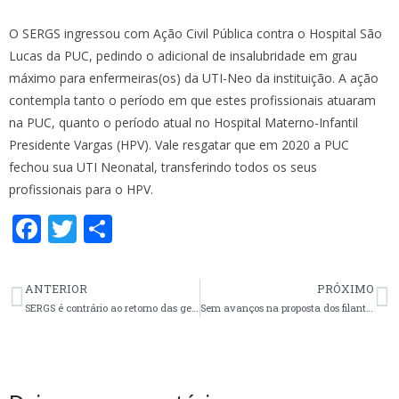
O SERGS ingressou com Ação Civil Pública contra o Hospital São
Lucas da PUC, pedindo o adicional de insalubridade em grau
máximo para enfermeiras(os) da UTI-Neo da instituição. A ação
contempla tanto o período em que estes profissionais atuaram
na PUC, quanto o período atual no Hospital Materno-Infantil
Presidente Vargas (HPV). Vale resgatar que em 2020 a PUC
fechou sua UTI Neonatal, transferindo todos os seus
profissionais para o HPV.
F
T
S
ac
w
h
e
itt
ar
ANTERIOR
PRÓXIMO
b
er
e
SERGS é contrário ao retorno das gestantes
Sem avanços na proposta dos filantrópicos, SERGS reafirma luta pela reposição do INPC
o
o