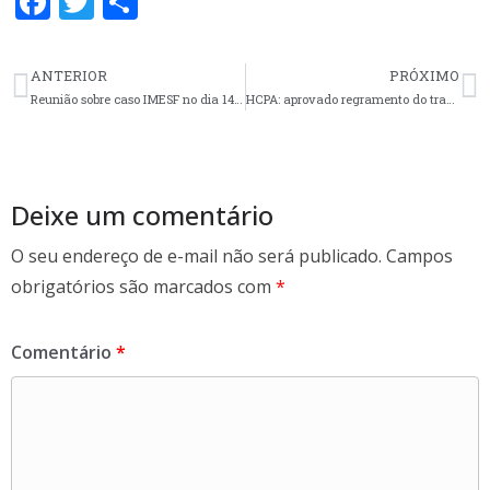
F
T
S
ac
w
h
e
itt
ar
ANTERIOR
PRÓXIMO
b
er
e
Reunião sobre caso IMESF no dia 14 de janeiro
HCPA: aprovado regramento do trabalho remoto
o
o
k
Deixe um comentário
O seu endereço de e-mail não será publicado.
Campos
obrigatórios são marcados com
*
Comentário
*