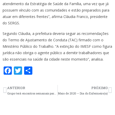
atendimento da Estratégia de Saúde da Família, uma vez que já
possuem vínculo com as comunidades e estão preparados para
atuar em diferentes frentes”, afirma Cláudia Franco, presidente
do SERGS.
Segundo Cláudia, a prefeitura deveria seguir as recomendações
do Termo de Ajustamento de Conduta (TAC) firmado com o
Ministério Público do Trabalho. “A extinção do IMESF como figura
jurídica não obriga o agente público a demitir trabalhadores que
são essenciais na saúde da cidade neste momento”, analisa.
F
T
S
ac
w
h
e
itt
ar
ANTERIOR
PRÓXIMO
b
er
e
Grupo terá encontros semanais para garantir a segurança dos trabalhadores do HCPA
Maio de 2020 – Dia do Enfermeiro(a)
o
o