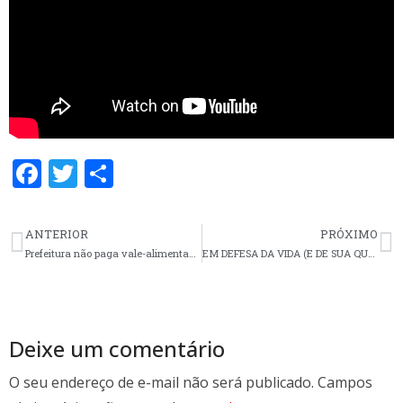
F
T
S
ac
w
h
e
itt
ar
ANTERIOR
PRÓXIMO
b
er
e
Prefeitura não paga vale-alimentação para trabalhadores do IMESF
EM DEFESA DA VIDA (E DE SUA QUALIDADE), DO EMPREGO E DA RENDA
o
o
k
Deixe um comentário
O seu endereço de e-mail não será publicado.
Campos