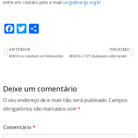
entre em contato pelo e-mail
sergs@sergs.org.br
F
T
S
ac
w
h
e
itt
ar
ANTERIOR
PRÓXIMO
b
er
e
SERGS no combate ao feminicídio
SERGS e CUT dialogam sobre projetos futuros
o
o
k
Deixe um comentário
O seu endereço de e-mail não será publicado.
Campos
obrigatórios são marcados com
*
Comentário
*