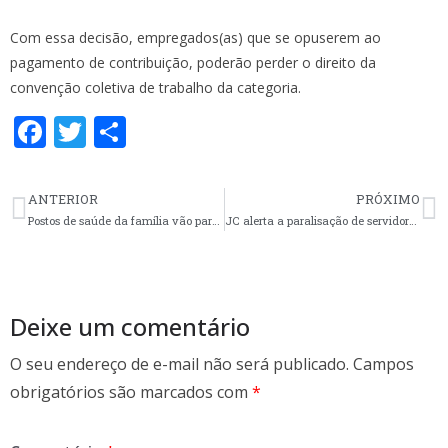
Com essa decisão, empregados(as) que se opuserem ao
pagamento de contribuição, poderão perder o direito da
convenção coletiva de trabalho da categoria.
F
T
S
ac
w
h
e
itt
ar
ANTERIOR
PRÓXIMO
b
er
e
Postos de saúde da família vão parar dia 18
JC alerta a paralisação de servidores(as) do IMESF amanhã em PoA
o
o
k
Deixe um comentário
O seu endereço de e-mail não será publicado.
Campos
obrigatórios são marcados com
*