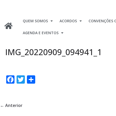
QUEM SOMOS
ACORDOS
CONVENÇÕES C
AGENDA E EVENTOS
IMG_20220909_094941_1
F
T
S
ac
w
h
e
itt
ar
b
er
e
← Anterior
o