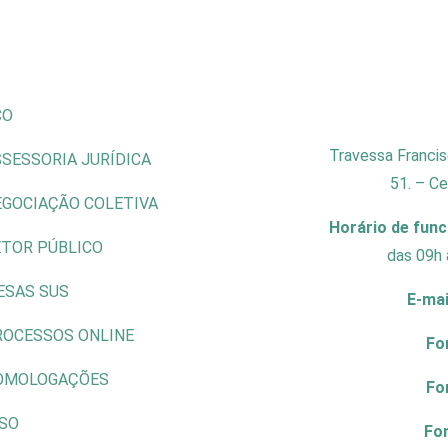
CO
Travessa Francis
SESSORIA JURÍDICA
51. – C
EGOCIAÇÃO COLETIVA
Horário de fun
ETOR PÚBLICO
das 09h 
ESAS SUS
E-mai
ROCESSOS ONLINE
Fo
OMOLOGAÇÕES
Fo
ISO
Fo