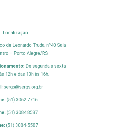
Localização
co de Leonardo Truda, nº40 Sala
entro – Porto Alegre/RS
cionamento:
De segunda a sexta
às 12h e das 13h às 16h.
l:
sergs@sergs.org.br
ne:
(51) 3062.7716
ne:
(51) 3084.8587
ne:
(51) 3084-5587