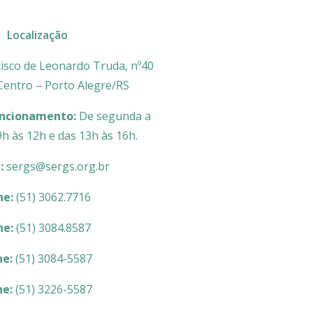
Localização
isco de Leonardo Truda, nº40
 Centro – Porto Alegre/RS
uncionamento:
De segunda a
9h às 12h e das 13h às 16h.
l:
sergs@sergs.org.br
ne:
(51) 3062.7716
ne:
(51) 3084.8587
ne:
(51) 3084-5587
ne:
(51) 3226-5587