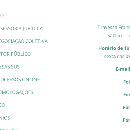
CO
Travessa Franc
SESSORIA JURÍDICA
Sala 51. –
EGOCIAÇÃO COLETIVA
Horário de f
ETOR PÚBLICO
sexta das 0
ESAS SUS
E-mai
ROCESSOS ONLINE
Fo
OMOLOGAÇÕES
Fo
SO
Fo
NIOS
Fo