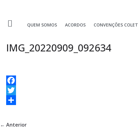
QUEM SOMOS
ACORDOS
CONVENÇÕES COLET
IMG_20220909_092634
F
a
T
c
w
S
e
i
h
← Anterior
b
t
a