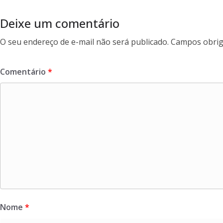
o
t
r
o
e
e
Deixe um comentário
k
r
O seu endereço de e-mail não será publicado.
Campos obrig
Comentário
*
Nome
*