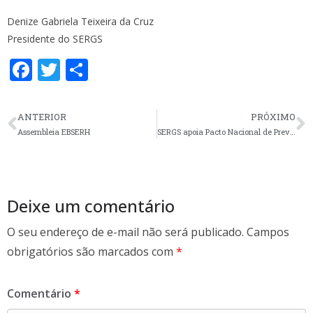
Denize Gabriela Teixeira da Cruz
Presidente do SERGS
F
T
S
ac
w
h
e
itt
ar
ANTERIOR
PRÓXIMO
b
er
e
Assembleia EBSERH
SERGS apoia Pacto Nacional de Prevenção aos Feminicidios
o
o
k
Deixe um comentário
O seu endereço de e-mail não será publicado.
Campos
obrigatórios são marcados com
*
Comentário
*