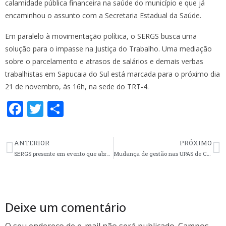
calamidade pública financeira na saúde do município e que já
encaminhou o assunto com a Secretaria Estadual da Saúde.
Em paralelo à movimentação política, o SERGS busca uma
solução para o impasse na Justiça do Trabalho. Uma mediação
sobre o parcelamento e atrasos de salários e demais verbas
trabalhistas em Sapucaia do Sul está marcada para o próximo dia
21 de novembro, às 16h, na sede do TRT-4.
F
T
S
ac
w
h
e
itt
ar
ANTERIOR
PRÓXIMO
b
er
e
SERGS presente em evento que abre o mês da Consciência Negra
Mudança de gestão nas UPAS de Canoas é alvo de mediação no TRT-4
o
o
k
Deixe um comentário