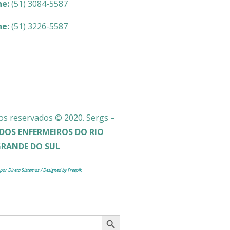
ne:
(51) 3084-5587
ne:
(51) 3226-5587
os reservados © 2020. Sergs –
DOS ENFERMEIROS DO RIO
GRANDE DO SUL
 por Direta Sistemas /
Designed by Freepik
Search Button