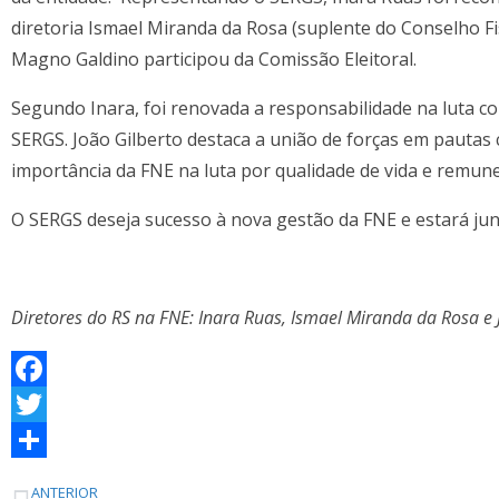
diretoria Ismael Miranda da Rosa (suplente do Conselho Fis
Magno Galdino participou da Comissão Eleitoral.
Segundo Inara, foi renovada a responsabilidade na luta c
SERGS. João Gilberto destaca a união de forças em pautas 
importância da FNE na luta por qualidade de vida e remun
O SERGS deseja sucesso à nova gestão da FNE e estará junt
Diretores do RS na FNE: Inara Ruas, Ismael Miranda da Rosa e 
F
a
T
c
w
S
ANTERIOR