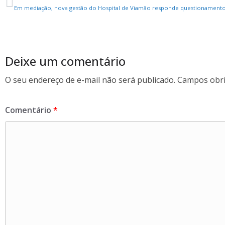
e
i
h
Em mediação, nova gestão do Hospital de Viamão responde questionamentos
b
t
a
o
t
r
o
e
e
Deixe um comentário
k
r
O seu endereço de e-mail não será publicado.
Campos obri
Comentário
*