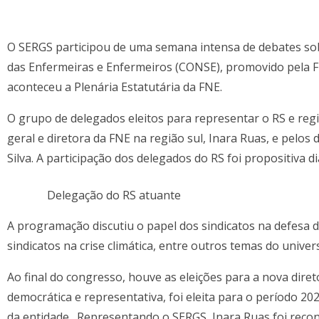
O SERGS participou de uma semana intensa de debates sob
das Enfermeiras e Enfermeiros (CONSE), promovido pela F
aconteceu a Plenária Estatutária da FNE.
O grupo de delegados eleitos para representar o RS e regi
geral e diretora da FNE na região sul, Inara Ruas, e pelo
Silva. A participação dos delegados do RS foi propositiva
Delegação do RS atuante
A programação discutiu o papel dos sindicatos na defesa d
sindicatos na crise climática, entre outros temas do univers
Ao final do congresso, houve as eleições para a nova dire
democrática e representativa, foi eleita para o período 2
da entidade. Representando o SERGS, Inara Ruas foi reco