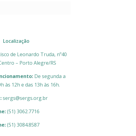
Localização
isco de Leonardo Truda, nº40
 Centro – Porto Alegre/RS
uncionamento:
De segunda a
9h às 12h e das 13h às 16h.
l:
sergs@sergs.org.br
ne:
(51) 3062.7716
ne:
(51) 3084.8587