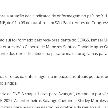
re a atuação dos sindicatos de enfermagem no país no XIII
NE, de 01 a 03 de outubro, em São Paulo. Antes do Congres
ão sul foi formado pelo vice-presidente do SERGS, Ismael Mi
s diretores João Gilberto de Menezes Santos, Daniel Magno 
 diante dos eixos discutidos na plataforma de programas par
os direitos da enfermagem, o impacto das atuais políticas p
o sindical.
toria da FNE. A chapa “Lutar para Avançar”, composta por vár
025-2029. As enfermeiras Solange Caetano e Shirley Morales 
nduzida para mais uma gestão na diretoria da região sul. 