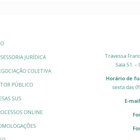
CO
Travessa Franc
SESSORIA JURÍDICA
Sala 51. –
EGOCIAÇÃO COLETIVA
Horário de f
ETOR PÚBLICO
sexta das 0
ESAS SUS
E-mai
ROCESSOS ONLINE
Fo
OMOLOGAÇÕES
Fo
SO