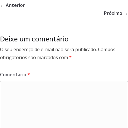
b
er
e
← Anterior
o
Próximo →
o
k
Deixe um comentário
O seu endereço de e-mail não será publicado.
Campos
obrigatórios são marcados com
*
Comentário
*