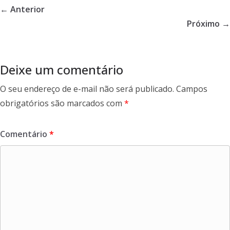
b
er
e
← Anterior
o
Próximo →
o
k
Deixe um comentário
O seu endereço de e-mail não será publicado.
Campos
obrigatórios são marcados com
*
Comentário
*