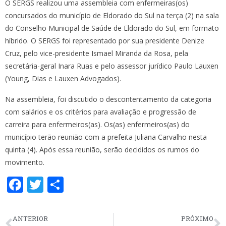
O SERGS realizou uma assembleia com enfermeiras(os)
concursados do município de Eldorado do Sul na terça (2) na sala
do Conselho Municipal de Saúde de Eldorado do Sul, em formato
híbrido. O SERGS foi representado por sua presidente Denize
Cruz, pelo vice-presidente Ismael Miranda da Rosa, pela
secretária-geral Inara Ruas e pelo assessor jurídico Paulo Lauxen
(Young, Dias e Lauxen Advogados).
Na assembleia, foi discutido o descontentamento da categoria
com salários e os critérios para avaliação e progressão de
carreira para enfermeiros(as). Os(as) enfermeiros(as) do
município terão reunião com a prefeita Juliana Carvalho nesta
quinta (4). Após essa reunião, serão decididos os rumos do
movimento.
F
T
S
ac
w
h
e
itt
ar
ANTERIOR
PRÓXIMO