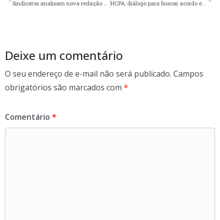
b
er
e
Sindicatos analisam nova redação de cláusula para Acordo do PDV no GHC
HCPA: diálogo para buscar acordo em jornada
o
o
k
Deixe um comentário
O seu endereço de e-mail não será publicado.
Campos
obrigatórios são marcados com
*
Comentário
*