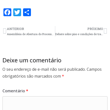
F
T
S
ac
w
h
e
itt
ar
ANTERIOR
PRÓXIMO
b
er
e
Assembleia de Abertura do Processo Eleitoral
Debate sobre piso e condições de trabalho em São Gabriel
o
o
k
Deixe um comentário
O seu endereço de e-mail não será publicado.
Campos
obrigatórios são marcados com
*
Comentário
*