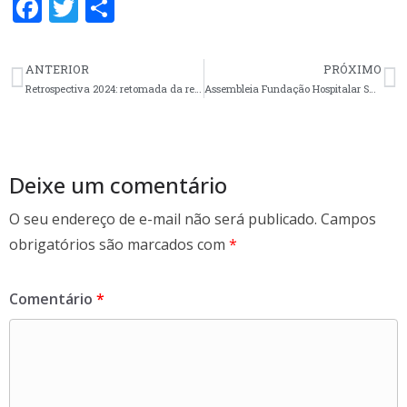
F
T
S
ac
w
h
e
itt
ar
ANTERIOR
PRÓXIMO
b
er
e
Retrospectiva 2024: retomada da representação democrática no Conselho Estadual de Saúde
Assembleia Fundação Hospitalar Santa Terezinha de Erechim
o
o
k
Deixe um comentário
O seu endereço de e-mail não será publicado.
Campos
obrigatórios são marcados com
*
Comentário
*