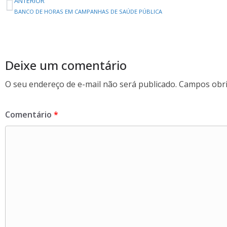
ANTERIOR
e
i
h
BANCO DE HORAS EM CAMPANHAS DE SAÚDE PÚBLICA
b
t
a
o
t
r
o
e
e
Deixe um comentário
k
r
O seu endereço de e-mail não será publicado.
Campos obri
Comentário
*