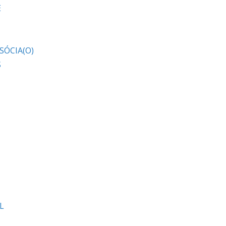
E
SÓCIA(O)
S
L