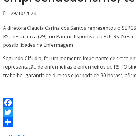
29/10/2024
A diretora Claudia Carina dos Santos representou o SERG
RS, nesta terça (29), no Parque Esportivo da PUCRS. Nest
possibilidades na Enfermagem.
Segundo Cláudia, foi um momento importante de troca en
representação de enfermeiras e enfermeiros do RS. “O si
trabalho, garantia de direitos e jornada de 30 horas”, afi
F
a
T
c
w
S