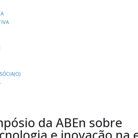
CA
TIVA
E
SÓCIA(O)
S
mpósio da ABEn sobre
cnologia e inovação na