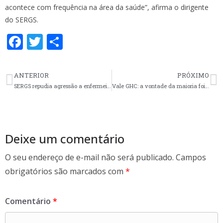
acontece com frequência na área da saúde”, afirma o dirigente
do SERGS.
F
T
S
ac
w
h
e
itt
ar
ANTERIOR
PRÓXIMO
b
er
e
SERGS repudia agressão a enfermeira em UPA de Santa Maria
Vale GHC: a vontade da maioria foi soberana
o
o
k
Deixe um comentário
O seu endereço de e-mail não será publicado.
Campos
obrigatórios são marcados com
*
Comentário
*