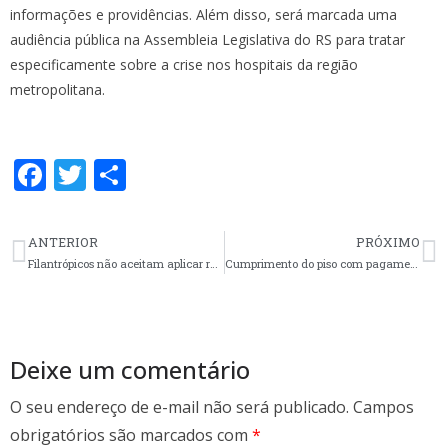
informações e providências. Além disso, será marcada uma
audiência pública na Assembleia Legislativa do RS para tratar
especificamente sobre a crise nos hospitais da região
metropolitana.
F
T
S
ac
w
h
e
itt
ar
ANTERIOR
PRÓXIMO
b
er
e
Filantrópicos não aceitam aplicar reajuste sobre o piso salarial da enfermagem e negociação não avança mais uma vez
Cumprimento do piso com pagamento retroativo na negociação com a Unimed Pelotas
o
o
k
Deixe um comentário
O seu endereço de e-mail não será publicado.
Campos
obrigatórios são marcados com
*