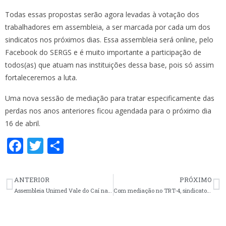
Todas essas propostas serão agora levadas à votação dos
trabalhadores em assembleia, a ser marcada por cada um dos
sindicatos nos próximos dias. Essa assembleia será online, pelo
Facebook do SERGS e é muito importante a participação de
todos(as) que atuam nas instituições dessa base, pois só assim
fortaleceremos a luta.
Uma nova sessão de mediação para tratar especificamente das
perdas nos anos anteriores ficou agendada para o próximo dia
16 de abril.
F
T
S
ac
w
h
e
itt
ar
ANTERIOR
PRÓXIMO
b
er
e
Assembleia Unimed Vale do Caí na próxima quarta (31)
Com mediação no TRT-4, sindicatos tentam firmar acordo com Hapvida/Centro Clínico Gaúcho – Humaniza e Unidades de Saúde
o