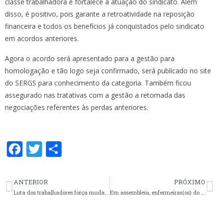
classe trabalhadora e fortalece a atuação do sindicato. Além
disso, é positivo, pois garante a retroatividade na reposição
financeira e todos os benefícios já conquistados pelo sindicato
em acordos anteriores.
Agora o acordo será apresentado para a gestão para
homologação e tão logo seja confirmado, será publicado no site
do SERGS para conhecimento da categoria. Também ficou
assegurado nas tratativas com a gestão a retomada das
negociações referentes às perdas anteriores.
F
T
S
ac
w
h
e
itt
ar
ANTERIOR
PRÓXIMO
b
er
e
Luta dos trabalhadores força mudanças na gestão em São Lourenço do Sul
Em assembleia, enfermeiras(os) do Hospital de Tramandaí aprovam acordo e dialogam com a direção do SERGS
o