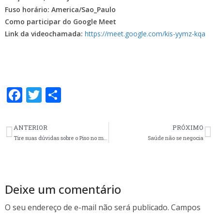
Fuso horário: America/Sao_Paulo
Como participar do Google Meet
Link da videochamada:
https://meet.google.com/kis-yymz-kqa
F
T
S
ac
w
h
e
itt
ar
ANTERIOR
PRÓXIMO
b
er
e
Tire suas dúvidas sobre o Piso no material produzido pela FNE
Saúde não se negocia
o
o
k
Deixe um comentário
O seu endereço de e-mail não será publicado.
Campos