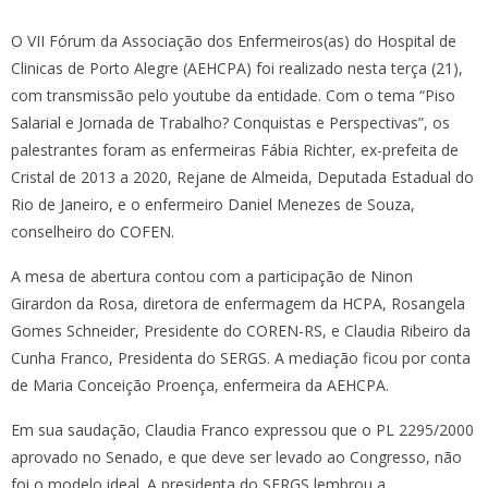
O VII Fórum da Associação dos Enfermeiros(as) do Hospital de
Clinicas de Porto Alegre (AEHCPA) foi realizado nesta terça (21),
com transmissão pelo youtube da entidade. Com o tema “Piso
Salarial e Jornada de Trabalho? Conquistas e Perspectivas”, os
palestrantes foram as enfermeiras Fábia Richter, ex-prefeita de
Cristal de 2013 a 2020, Rejane de Almeida, Deputada Estadual do
Rio de Janeiro, e o enfermeiro Daniel Menezes de Souza,
conselheiro do COFEN.
A mesa de abertura contou com a participação de Ninon
Girardon da Rosa, diretora de enfermagem da HCPA, Rosangela
Gomes Schneider, Presidente do COREN-RS, e Claudia Ribeiro da
Cunha Franco, Presidenta do SERGS. A mediação ficou por conta
de Maria Conceição Proença, enfermeira da AEHCPA.
Em sua saudação, Claudia Franco expressou que o PL 2295/2000
aprovado no Senado, e que deve ser levado ao Congresso, não
foi o modelo ideal. A presidenta do SERGS lembrou a