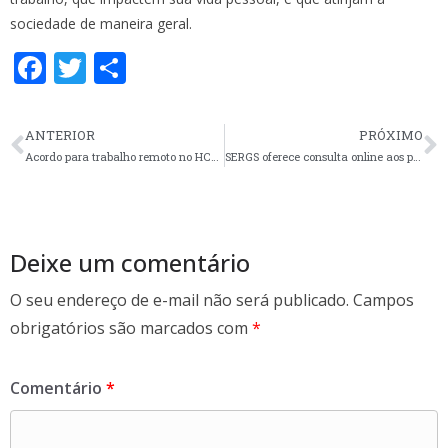
sociedade de maneira geral.
F
T
S
ac
w
h
e
itt
ar
ANTERIOR
PRÓXIMO
b
er
e
Acordo para trabalho remoto no HCPA é aprovado por enfermeiras(os) da instituição
SERGS oferece consulta online aos processos jurídicos em andamento
o
o
k
Deixe um comentário
O seu endereço de e-mail não será publicado.
Campos
obrigatórios são marcados com
*
Comentário
*