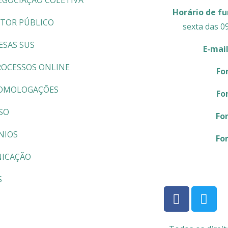
EGOCIAÇÃO COLETIVA
Horário de f
ETOR PÚBLICO
sexta das 0
ESAS SUS
E-mai
ROCESSOS ONLINE
Fo
OMOLOGAÇÕES
Fo
SO
Fo
NIOS
Fo
ICAÇÃO
S