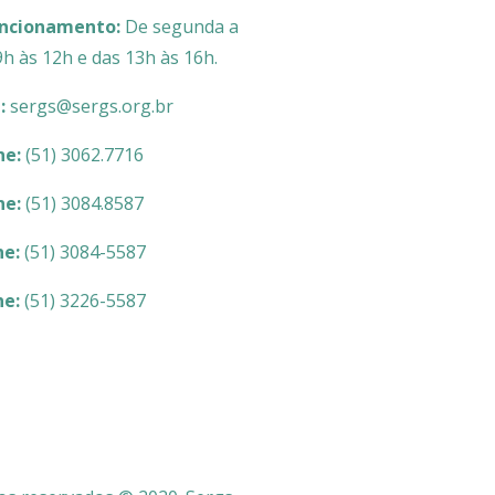
uncionamento:
De segunda a
9h às 12h e das 13h às 16h.
l:
sergs@sergs.org.br
ne:
(51) 3062.7716
ne:
(51) 3084.8587
ne:
(51) 3084-5587
ne:
(51) 3226-5587