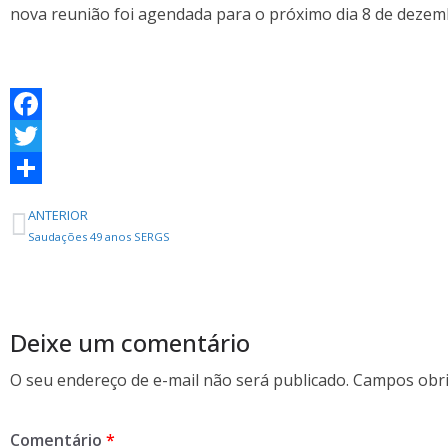
nova reunião foi agendada para o próximo dia 8 de dezemb
F
a
T
c
w
S
ANTERIOR
e
i
h
Saudações 49 anos SERGS
b
t
a
o
t
r
o
e
e
Deixe um comentário
k
r
O seu endereço de e-mail não será publicado.
Campos obri
Comentário
*