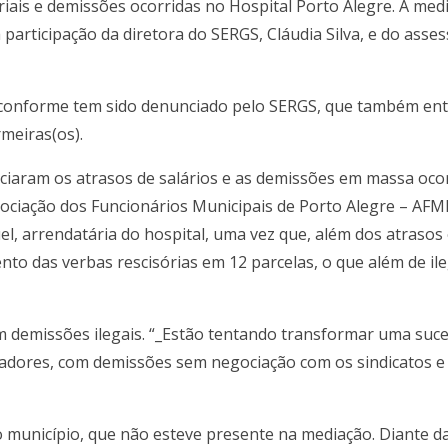
riais e demissões ocorridas no Hospital Porto Alegre. A med
participação da diretora do SERGS, Cláudia Silva, e do assess
1, conforme tem sido denunciado pelo SERGS, que também entr
meiras(os).
nciaram os atrasos de salários e as demissões em massa oc
sociação dos Funcionários Municipais de Porto Alegre – AFM
l, arrendatária do hospital, uma vez que, além dos atraso
o das verbas rescisórias em 12 parcelas, o que além de ile
com demissões ilegais. “_Estão tentando transformar uma su
hadores, com demissões sem negociação com os sindicatos e
o município, que não esteve presente na mediação. Diante d