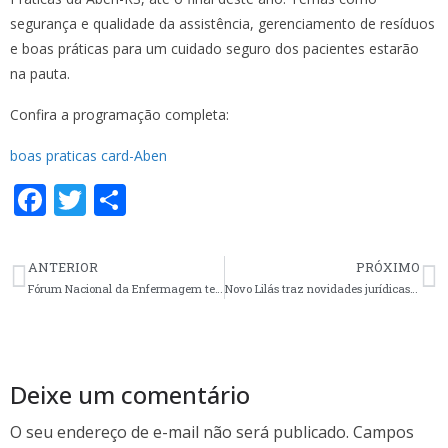
segurança e qualidade da assistência, gerenciamento de resíduos
e boas práticas para um cuidado seguro dos pacientes estarão
na pauta.
Confira a programação completa:
boas praticas card-Aben
F
T
S
ac
w
h
e
itt
ar
ANTERIOR
PRÓXIMO
b
er
e
Fórum Nacional da Enfermagem tem nova diretoria
Novo Lilás traz novidades jurídicas e outros assuntos
o
o
k
Deixe um comentário
O seu endereço de e-mail não será publicado.
Campos