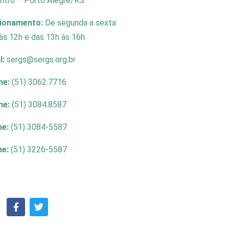
entro – Porto Alegre/RS
cionamento:
De segunda a sexta
às 12h e das 13h às 16h.
l:
sergs@sergs.org.br
ne:
(51) 3062.7716
ne:
(51) 3084.8587
ne:
(51) 3084-5587
ne:
(51) 3226-5587