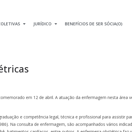
OLETIVAS
JURÍDICO
BENEFÍCIOS DE SER SÓCIA(O)
étricas
, comemorado em 12 de abril. A atuação da enfermagem nesta área
raduação e competência legal, técnica e profissional para assistir par
e 1986). Na consulta de enfermagem, são acompanhados vários indica
bê, batimentos cardíacos, entre outros. A enfermeira obstétrica faz