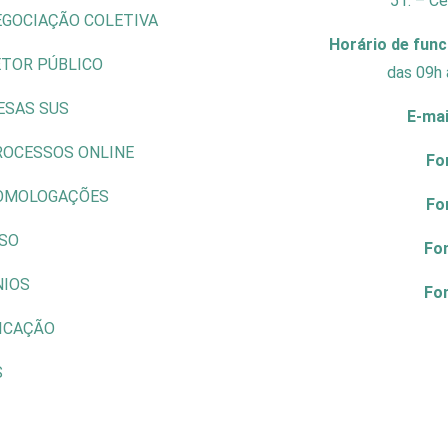
51. – C
EGOCIAÇÃO COLETIVA
Horário de fun
ETOR PÚBLICO
das 09h 
ESAS SUS
E-mai
ROCESSOS ONLINE
Fo
OMOLOGAÇÕES
Fo
ISO
Fo
NIOS
Fo
ICAÇÃO
S