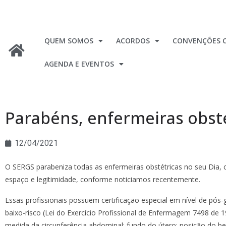
QUEM SOMOS
ACORDOS
CONVENÇÕES C
AGENDA E EVENTOS
Parabéns, enfermeiras obst
12/04/2021
O SERGS parabeniza todas as enfermeiras obstétricas no seu Dia
espaço e legitimidade, conforme noticiamos recentemente.
Essas profissionais possuem certificação especial em nível de pós-g
baixo-risco (Lei do Exercício Profissional de Enfermagem 7498 d
medida da circunferência abdominal; fundo do útero; posição do be