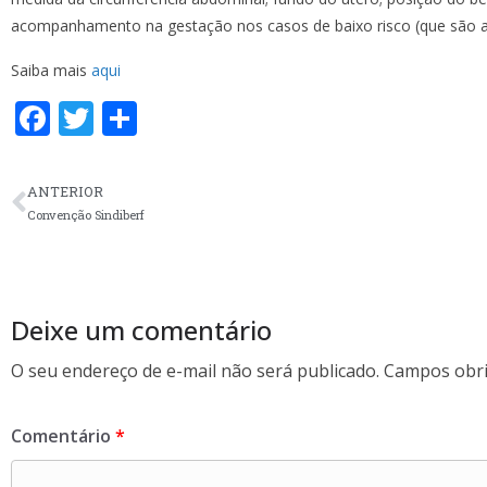
acompanhamento na gestação nos casos de baixo risco (que são a
Saiba mais
aqui
F
T
S
ac
w
h
e
itt
ar
ANTERIOR
b
er
e
Convenção Sindiberf
o
o
k
Deixe um comentário
O seu endereço de e-mail não será publicado.
Campos obri
Comentário
*