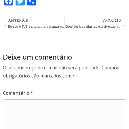
F
T
S
ac
w
h
e
itt
ar
ANTERIOR
PRÓXIMO
b
er
e
Eu sou o SUS: campanha valoriza o sistema e seus trabalhadores(as)
Questões trabalhistas envolvendo a Enfermagem ganham ressonância no período de pandemia
o
o
k
Deixe um comentário
O seu endereço de e-mail não será publicado.
Campos
obrigatórios são marcados com
*
Comentário
*