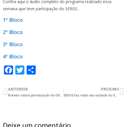
Confira aqui o áudio completo do programa realizado essa
semana que teve participação do SERGS.
1º Bloco
2º Bloco
3º Bloco
4º Bloco
F
T
S
ac
w
h
e
itt
ar
ANTERIOR
PRÓXIMO
b
er
e
Protesto contra privatização do GHC e pela saúde dos trabalhadores
SERGS faz visita em unidade do GHC
o
o
k
Deixe um comentário