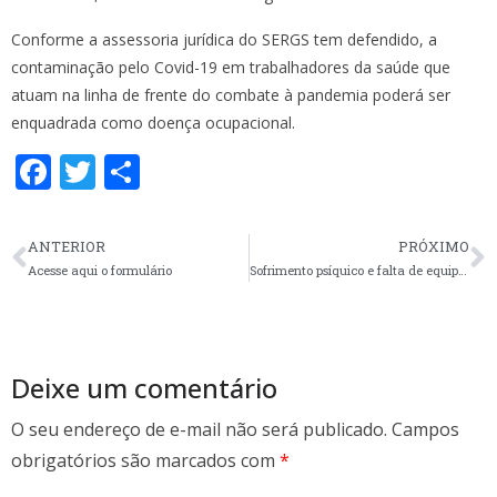
Conforme a assessoria jurídica do SERGS tem defendido, a
contaminação pelo Covid-19 em trabalhadores da saúde que
atuam na linha de frente do combate à pandemia poderá ser
enquadrada como doença ocupacional.
F
T
S
ac
w
h
e
itt
ar
ANTERIOR
PRÓXIMO
b
er
e
Acesse aqui o formulário
Sofrimento psíquico e falta de equipamentos e treinamento são preocupações do trabalhador da saúde levantadas em pesquisa internacional
o
o
k
Deixe um comentário
O seu endereço de e-mail não será publicado.
Campos
obrigatórios são marcados com
*