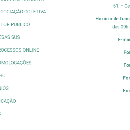
51. – C
EGOCIAÇÃO COLETIVA
Horário de fun
ETOR PÚBLICO
das 09h 
ESAS SUS
E-mai
ROCESSOS ONLINE
Fo
OMOLOGAÇÕES
Fo
ISO
Fo
NIOS
Fo
ICAÇÃO
S