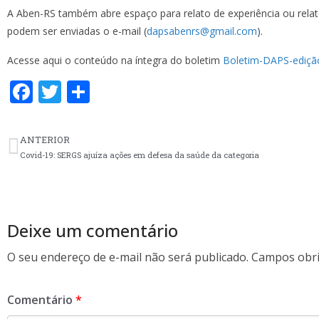
A Aben-RS também abre espaço para relato de experiência ou relat
podem ser enviadas o e-mail (
dapsabenrs@gmail.com
).
Acesse aqui o conteúdo na íntegra do boletim
Boletim-DAPS-edição
F
T
S
ac
w
h
e
itt
ar
ANTERIOR
b
er
e
Covid-19: SERGS ajuíza ações em defesa da saúde da categoria
o
o
k
Deixe um comentário
O seu endereço de e-mail não será publicado.
Campos obri
Comentário
*