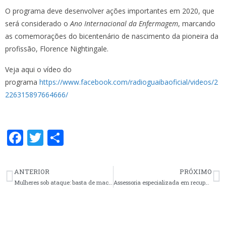
O programa deve desenvolver ações importantes em 2020, que
será considerado o
Ano Internacional da Enfermagem
, marcando
as comemorações do bicentenário de nascimento da pioneira da
profissão, Florence Nightingale.
Veja aqui o vídeo do
programa
https://www.facebook.com/radioguaibaoficial/videos/2
226315897664666/
F
T
S
ac
w
h
e
itt
ar
ANTERIOR
PRÓXIMO
b
er
e
Mulheres sob ataque: basta de machismo e violência, enfermagem na luta por respeito e igualdade
Assessoria especializada em recuperação judicial buscará o pagamento dos trabalhadores de saúde da Ulbra
o
o