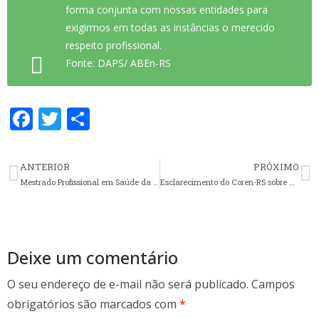
forma conjunta com nossas entidades para
exigirmos em todas as instâncias o merecido
respeito profissional.
Fonte: DAPS/ ABEn-RS
F
T
S
ac
w
h
e
itt
ar
ANTERIOR
PRÓXIMO
b
er
e
Mestrado Profissional em Saúde da Família
Esclarecimento do Coren-RS sobre designações Assistencial e Trainee
o
o
k
Deixe um comentário
O seu endereço de e-mail não será publicado.
Campos
obrigatórios são marcados com
*