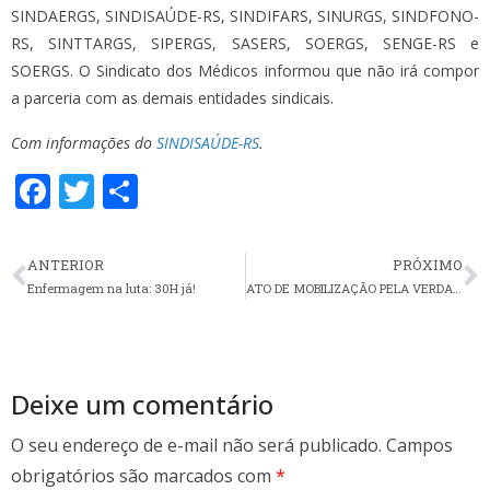
SINDAERGS, SINDISAÚDE-RS, SINDIFARS, SINURGS, SINDFONO-
RS, SINTTARGS, SIPERGS, SASERS, SOERGS, SENGE-RS e
SOERGS. O Sindicato dos Médicos informou que não irá compor
a parceria com as demais entidades sindicais.
Com informações do
SINDISAÚDE-RS
.
F
T
S
ac
w
h
e
itt
ar
ANTERIOR
PRÓXIMO
b
er
e
Enfermagem na luta: 30H já!
ATO DE MOBILIZAÇÃO PELA VERDADE
o
o
k
Deixe um comentário
O seu endereço de e-mail não será publicado.
Campos
obrigatórios são marcados com
*