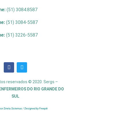
ne:
(51) 3084.8587
ne:
(51) 3084-5587
ne:
(51) 3226-5587
itos reservados © 2020. Sergs –
ENFERMEIROS DO RIO GRANDE DO
SUL
por Direta Sistemas /
Designed by Freepik