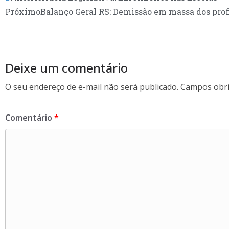
e
i
h
Próximo
Balanço Geral RS: Demissão em massa dos prof
b
t
a
o
t
r
o
e
e
Deixe um comentário
k
r
O seu endereço de e-mail não será publicado.
Campos obri
Comentário
*