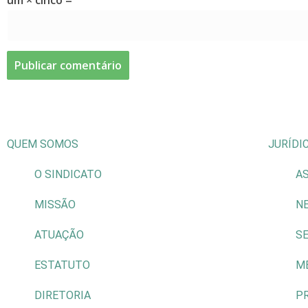
um × cinco =
QUEM SOMOS
JURÍDI
O SINDICATO
AS
MISSÃO
N
ATUAÇÃO
S
ESTATUTO
M
DIRETORIA
P