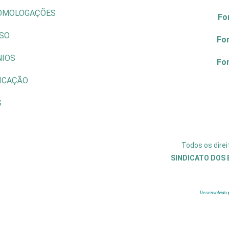
OMOLOGAÇÕES
Fo
ISO
Fo
NIOS
Fo
ICAÇÃO
S
Todos os dire
SINDICATO DOS 
Desenvolvido 