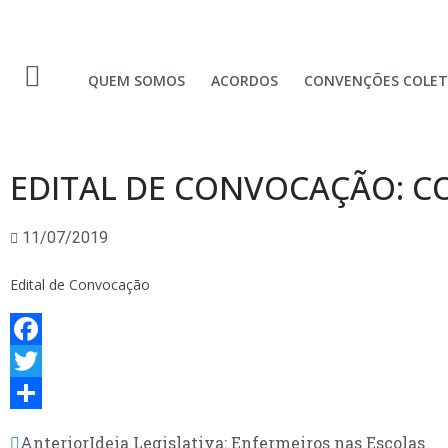
QUEM SOMOS
ACORDOS
CONVENÇÕES COLET
EDITAL DE CONVOCAÇÃO: C
11/07/2019
Edital de Convocação
F
a
T
c
w
S
Anterior
Ideia Legislativa: Enfermeiros nas Escolas