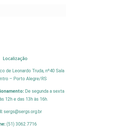
Localização
co de Leonardo Truda, nº40 Sala
entro – Porto Alegre/RS
cionamento:
De segunda a sexta
às 12h e das 13h às 16h.
l:
sergs@sergs.org.br
ne:
(51) 3062.7716