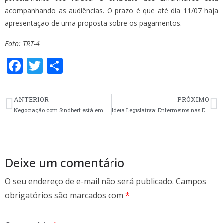
acompanhando as audiências. O prazo é que até dia 11/07 haja
apresentação de uma proposta sobre os pagamentos.
Foto: TRT-4
F
T
S
ac
w
h
e
itt
ar
ANTERIOR
PRÓXIMO
b
er
e
Negociação com Sindberf está em curso
Ideia Legislativa: Enfermeiros nas Escolas
o
o
k
Deixe um comentário
O seu endereço de e-mail não será publicado.
Campos
obrigatórios são marcados com
*