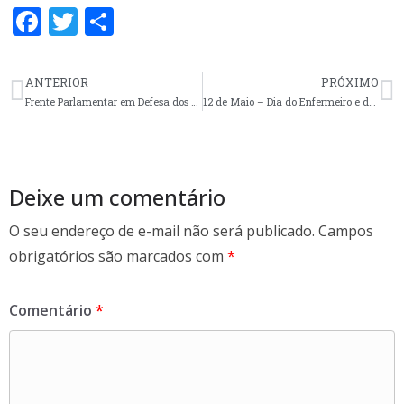
F
T
S
ac
w
h
e
itt
ar
ANTERIOR
PRÓXIMO
b
er
e
Frente Parlamentar em Defesa dos Trabalhadores de …
12 de Maio – Dia do Enfermeiro e da Enfermeira
o
o
k
Deixe um comentário
O seu endereço de e-mail não será publicado.
Campos
obrigatórios são marcados com
*
Comentário
*