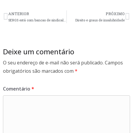
ac
w
h
e
itt
ar
ANTERIOR
PRÓXIMO
b
er
e
SERGS está com bancas de sindicalização nos hospitais
Direito e graus de insalubridade
o
o
k
Deixe um comentário
O seu endereço de e-mail não será publicado.
Campos
obrigatórios são marcados com
*
Comentário
*